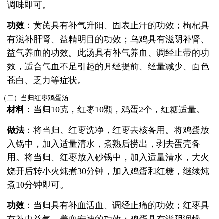
调味即可。
功效
：黄芪具有补气升阳、固表止汗的功效；枸杞具
有滋补肝肾、益精明目的功效；乌鸡具有滋阴补肾、
益气养血的功效。此汤具有补气养血、调经止带的功
效，适合气血不足引起的月经提前、经量减少、面色
苍白、乏力等症状。
（二）当归红枣鸡蛋汤
材料
：当归10克，红枣10颗，鸡蛋2个，红糖适量。
做法
：将当归、红枣洗净，红枣去核备用。将鸡蛋放
入锅中，加入适量清水，煮熟后捞出，剥去蛋壳备
用。将当归、红枣放入砂锅中，加入适量清水，大火
烧开后转小火炖煮30分钟，加入鸡蛋和红糖，继续炖
煮10分钟即可。
功效
：当归具有补血活血、调经止痛的功效；红枣具