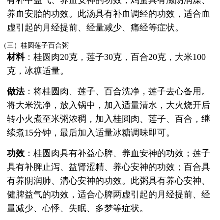
有补中益气、养血安神的功效；鸡蛋具有滋阴润燥、
养血安胎的功效。此汤具有补血调经的功效，适合血
虚引起的月经提前、经量减少、痛经等症状。
（三）桂圆莲子百合粥
材料
：桂圆肉20克，莲子30克，百合20克，大米100
克，冰糖适量。
做法
：将桂圆肉、莲子、百合洗净，莲子去心备用。
将大米洗净，放入锅中，加入适量清水，大火烧开后
转小火煮至米粥浓稠，加入桂圆肉、莲子、百合，继
续煮15分钟，最后加入适量冰糖调味即可。
功效
：桂圆肉具有补益心脾、养血安神的功效；莲子
具有补脾止泻、益肾涩精、养心安神的功效；百合具
有养阴润肺、清心安神的功效。此粥具有养心安神、
健脾益气的功效，适合心脾两虚引起的月经提前、经
量减少、心悸、失眠、多梦等症状。