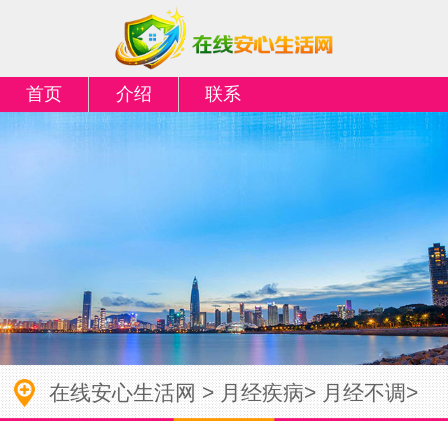
首页
介绍
联系
在线安心生活网
>
月经疾病
>
月经不调
>