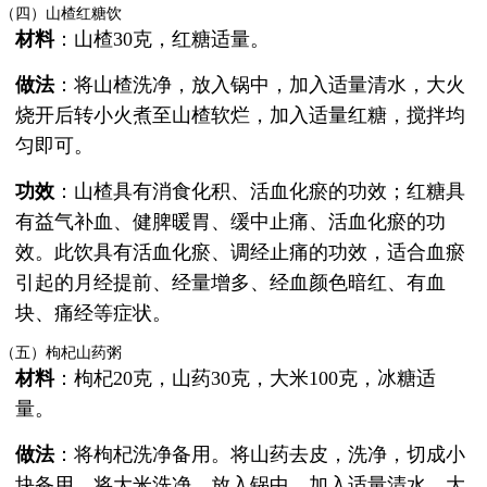
（四）山楂红糖饮
材料
：山楂30克，红糖适量。
做法
：将山楂洗净，放入锅中，加入适量清水，大火
烧开后转小火煮至山楂软烂，加入适量红糖，搅拌均
匀即可。
功效
：山楂具有消食化积、活血化瘀的功效；红糖具
有益气补血、健脾暖胃、缓中止痛、活血化瘀的功
效。此饮具有活血化瘀、调经止痛的功效，适合血瘀
引起的月经提前、经量增多、经血颜色暗红、有血
块、痛经等症状。
（五）枸杞山药粥
材料
：枸杞20克，山药30克，大米100克，冰糖适
量。
做法
：将枸杞洗净备用。将山药去皮，洗净，切成小
块备用。将大米洗净，放入锅中，加入适量清水，大