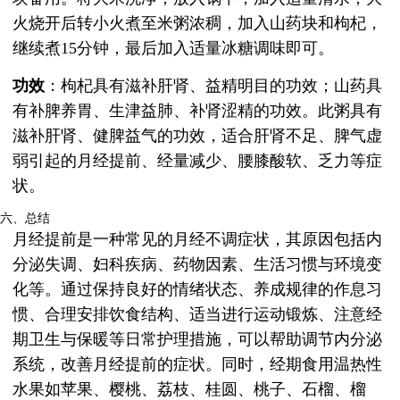
火烧开后转小火煮至米粥浓稠，加入山药块和枸杞，
继续煮15分钟，最后加入适量冰糖调味即可。
功效
：枸杞具有滋补肝肾、益精明目的功效；山药具
有补脾养胃、生津益肺、补肾涩精的功效。此粥具有
滋补肝肾、健脾益气的功效，适合肝肾不足、脾气虚
弱引起的月经提前、经量减少、腰膝酸软、乏力等症
状。
六、总结
月经提前是一种常见的月经不调症状，其原因包括内
分泌失调、妇科疾病、药物因素、生活习惯与环境变
化等。通过保持良好的情绪状态、养成规律的作息习
惯、合理安排饮食结构、适当进行运动锻炼、注意经
期卫生与保暖等日常护理措施，可以帮助调节内分泌
系统，改善月经提前的症状。同时，经期食用温热性
水果如苹果、樱桃、荔枝、桂圆、桃子、石榴、榴