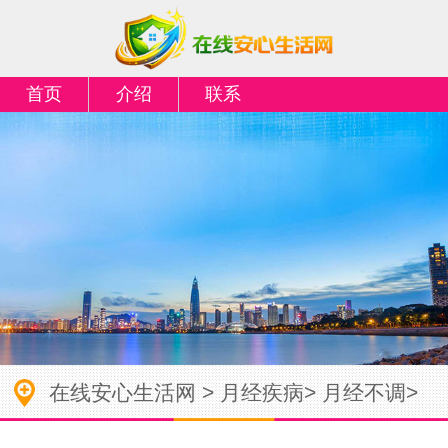
首页
介绍
联系
在线安心生活网
>
月经疾病
>
月经不调
>