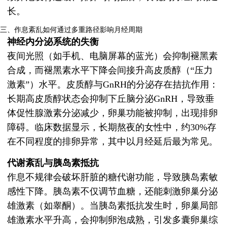
长。
三、作息紊乱如何通过多重路径影响月经周期
神经内分泌系统的失衡
夜间光照（如手机、电脑屏幕的蓝光）会抑制褪黑素
合成，而褪黑素水平下降会间接升高皮质醇（“压力
激素”）水平。皮质醇与GnRH的分泌存在拮抗作用：
长期高皮质醇状态会抑制下丘脑分泌GnRH，导致垂
体促性腺激素分泌减少，卵巢功能被抑制，出现排卵
障碍。临床数据显示，长期熬夜的女性中，约30%存
在不同程度的排卵异常，其中以月经延后最为常见。
代谢紊乱与胰岛素抵抗
作息不规律会破坏肝脏的糖代谢功能，导致胰岛素敏
感性下降。胰岛素不仅调节血糖，还能刺激卵巢分泌
雄激素（如睾酮）。当胰岛素抵抗发生时，卵巢局部
雄激素水平升高，会抑制卵泡成熟，引发多囊卵巢综