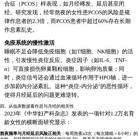
合征（PCOS）样表现，如月经稀发、延后甚至闭
经。研究发现，经常熬夜的女性患PCOS的风险是规
律作息者的2.3倍，而PCOS患者中超过60%存在长期
作息紊乱史。
免疫系统的慢性激活
睡眠不足会降低免疫细胞（如T细胞、NK细胞）的活
性，引发慢性炎症反应。炎症因子（如IL-6、TNF-
α）可直接损伤卵巢颗粒细胞，影响卵泡质量；同
时，炎症信号还会通过血液循环作用于HPO轴，进一
步加剧内分泌紊乱。这种“炎症-内分泌”的恶性循环，
使得月经延后的问题更难逆转。
四、从临床数据看作息与月经的相关性
2023年《中华妇产科杂志》发表的一项针对1.2万名育
龄女性的横断面研究显示：
熬夜频率与月经延后风险正相关
：每周熬夜≥3次（每次睡眠＜6小时）的