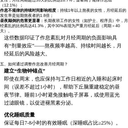
女性，月经周期超过35天的比例达28.7%，显著高于规律作息组
（12.1%）；
作息不规律的持续时间影响程度
：持续1年以上熬夜的女性，月经延后的
发生率是短期熬夜者的1.8倍；
昼夜颠倒的危害更显著
：长期夜班工作的女性（如护士、程序员）中，月
经紊乱的比例高达41.3%，其中30%表现为严重月经延后（周期＞40
天）。
这些数据印证了作息紊乱对月经周期的负面影响具
有“剂量效应”——熬夜频率越高、持续时间越长，月
经延后的风险越大。
五、如何通过调整作息改善月经周期？
建立“生物钟锚点”
即使在周末，也应保持与工作日相近的入睡和起床时
间（误差不超过1小时），帮助下丘脑重建稳定的昼
夜节律。睡前1小时避免接触电子屏幕，或使用蓝光
过滤眼镜，以促进褪黑素分泌。
优化睡眠质量
保证每日7-8小时的有效睡眠（深睡眠占比≥25%）。