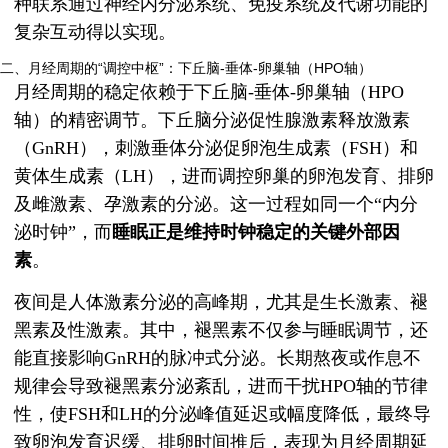
种联系通过神经内分泌系统、免疫系统及代谢功能的
复杂互动得以实现。
二、月经周期的“调控中枢”：下丘脑-垂体-卵巢轴（HPO轴）
月经周期的稳定依赖于下丘脑-垂体-卵巢轴（HPO
轴）的精密调节。下丘脑分泌促性腺激素释放激素
（GnRH），刺激垂体分泌促卵泡生成素（FSH）和
黄体生成素（LH），进而调控卵巢的卵泡发育、排卵
及雌激素、孕激素的分泌。这一过程如同一个“内分
泌时钟”，而
睡眠正是维持时钟稳定的关键外部因
素
。
夜间是人体激素分泌的高峰期，尤其是生长激素、褪
黑素及性激素。其中，褪黑素不仅参与睡眠调节，还
能直接影响GnRH的脉冲式分泌。长期熬夜或作息不
规律会导致褪黑素分泌紊乱，进而干扰HPO轴的节律
性，使FSH和LH的分泌峰值延迟或幅度降低，最终导
致卵泡发育迟缓、排卵时间推后，表现为月经周期延