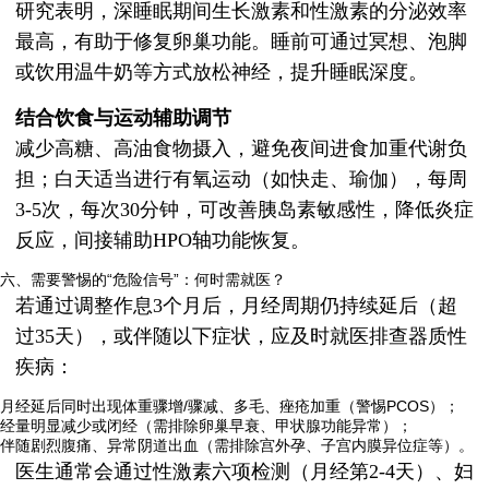
研究表明，深睡眠期间生长激素和性激素的分泌效率
最高，有助于修复卵巢功能。睡前可通过冥想、泡脚
或饮用温牛奶等方式放松神经，提升睡眠深度。
结合饮食与运动辅助调节
减少高糖、高油食物摄入，避免夜间进食加重代谢负
担；白天适当进行有氧运动（如快走、瑜伽），每周
3-5次，每次30分钟，可改善胰岛素敏感性，降低炎症
反应，间接辅助HPO轴功能恢复。
六、需要警惕的“危险信号”：何时需就医？
若通过调整作息3个月后，月经周期仍持续延后（超
过35天），或伴随以下症状，应及时就医排查器质性
疾病：
月经延后同时出现体重骤增/骤减、多毛、痤疮加重（警惕PCOS）；
经量明显减少或闭经（需排除卵巢早衰、甲状腺功能异常）；
伴随剧烈腹痛、异常阴道出血（需排除宫外孕、子宫内膜异位症等）。
医生通常会通过性激素六项检测（月经第2-4天）、妇