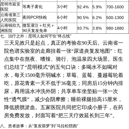
昆明市延安
等离子雾化
3小时
92.4%
5.9%
700-1600
医院
云南省第三
夜间PCR快检
6小时
90.5%
6.2%
500-1300
人民医院
云南锦欣九
微泵灌注＋红光＋
4小时
93.7%
3.8%
980-1880
洲医院
90天复发免单
七、治疗之外：昆明人如何守住“终点线”
三天见效只是起点，真正的考验在90天后。云南省一
院色谱实验室的走廊挂着一张“尿道炎复发地图”：红
点集中在熬夜、嗜辣、骑行、泡温泉四大场景。医生
们总结了“昆明模式”的五句口诀：多喝水不如喝对
水，每天1500毫升弱碱水；草莓、蓝莓、蔓越莓轮着
吃，原花青素一天不低于36毫克；同房后15分钟内排
尿，再用温水冲洗外阴；共享单车坐垫贴一张一次
性“透气膜”，减少会阴摩擦；睡前裸腿抬高15厘米，
降低膀胱淤血。五家医院共同把它印成小册子，在药
房免费发放，封面写着“把三天疗效延长到三年”。
八、患者故事：从“复发噩梦”到“马拉松陪跑”