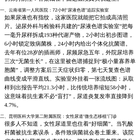
一、云南省第一人民医院：72小时“尿液色谱”追踪实验室
如果尿液也有指纹，这家医院就能把它拍成高清照
片。泌尿外科与检验科共建的“尿液色谱实验室”把每
一毫升尿样拆成193种代谢产物，2小时出初步图谱，
6小时锁定致病菌株，24小时内给出个体化抗菌谱。
去年有位28岁的插画师，尿频尿急五年，外院尿培养
三次“无菌生长”，在这里被色谱捕捉到“极小量寡养单
胞菌”，调整方案后三天症状归零，第七天复查色谱
曲线变成平滑直线。实验室外挂着一张流线图：从取
样到出报告平均21.3小时，比传统培养缩短58小时，
这意味着抗生素不必“盲打”，尿道炎复发率直接降到
4.7%。
二、昆明医科大学第二附属医院：女性尿道“微生态移植”门诊
很多人不知道，女性尿道里也住着“好细菌”。当乳酸
杆菌被抗生素误杀，条件致病菌就会卷土重来。该院