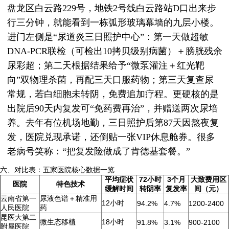
盘龙区白云路229号，地铁2号线白云路站D口出来步
行三分钟，就能看到一栋弧形玻璃幕墙的九层小楼。
进门左侧是“尿道炎三日照护中心”：第一天做超敏
DNA-PCR联检（可检出10拷贝级别病菌）＋膀胱残余
尿彩超；第二天根据结果给予“微泵灌注＋红光靶
向”双物理杀菌，再配三天口服药物；第三天复查尿
常规，若白细胞未转阴，免费追加疗程。更硬核的是
出院后90天内复发可“免药费再治”，并赠送两次尿培
养。去年有位机场地勤，三日照护后第87天因熬夜复
发，医院兑现承诺，还倒贴一张VIP休息舱券。很多
老病号笑称：“把复发险做成了肯德基套餐。”
六、对比表：五家医院核心数据一览
平均症状
72小时
3个月
大致费用区
医院
特色技术
缓解时间
转阴率
复发率
间（元）
云南省第一
尿液色谱＋精准用
12小时
94.2%
4.7%
1200-2400
人民医院
药
昆医大第二
微生态移植
18小时
91.8%
3.1%
900-2100
附属医院