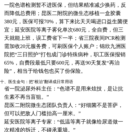
一院色谱检测暂不进医保，但结果精准减少换药，反
而降低总费用；昆医二附院的微生态移植一盒胶囊
380元，医保可报70%，算下来比天天喝进口益生菌便
宜；延安医院等离子雾化单次680元，全自费，但三
天就能上班，误工费省下一半；省三院夜间PCR检测
需加收20元服务费，可刷医保个人账户；锦欣九洲医
院把“三日照护”打包成门诊特殊病种，职工医保报销
65%，自费段最低只要600元，再送90天复发“再治
险”，相当于给钱包也买了份保险。
十、医生金句：把“根治”翻译成日常用语
省一院泌尿外科主任：“色谱不是用来炫技，是让抗
生素不再当盲狙。”
昆医二附院微生态团队负责人：“好细菌不是菩萨，
但可以把敌人门槛抬高一厘米。”
延安医院等离子专家：“低温等离子就像给尿道做一
次精准的拆迁，不碰承重墙。”