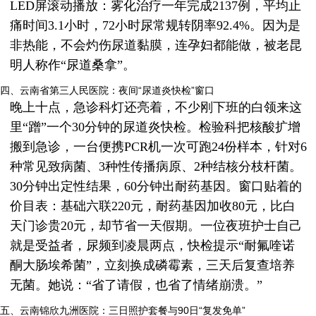
LED屏滚动播放：雾化治疗一年完成2137例，平均止
痛时间3.1小时，72小时尿常规转阴率92.4%。因为是
非热能，不会灼伤尿道黏膜，连孕妇都能做，被老昆
明人称作“尿道桑拿”。
四、云南省第三人民医院：夜间“尿道炎快检”窗口
晚上十点，急诊科灯还亮着，不少刚下班的白领来这
里“蹭”一个30分钟的尿道炎快检。检验科把核酸扩增
搬到急诊，一台便携PCR机一次可跑24份样本，针对6
种常见致病菌、3种性传播病原、2种结核分枝杆菌。
30分钟出定性结果，60分钟出耐药基因。窗口贴着的
价目表：基础六联220元，耐药基因加收80元，比白
天门诊贵20元，却节省一天假期。一位夜班护士自己
就是受益者，尿频到凌晨两点，快检提示“耐氟喹诺
酮大肠埃希菌”，立刻换成磷霉素，三天后复查培养
无菌。她说：“省了请假，也省了情绪崩溃。”
五、云南锦欣九洲医院：三日照护套餐与90日“复发免单”