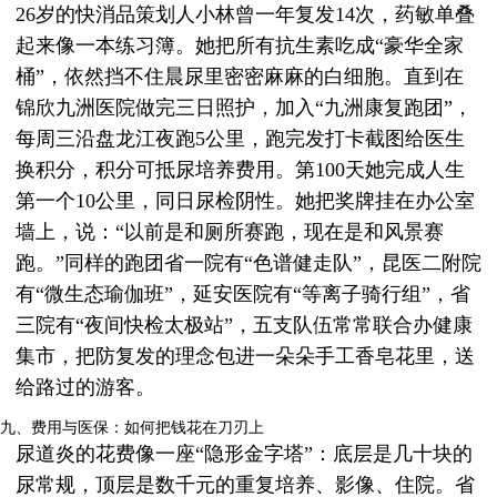
26岁的快消品策划人小林曾一年复发14次，药敏单叠
起来像一本练习簿。她把所有抗生素吃成“豪华全家
桶”，依然挡不住晨尿里密密麻麻的白细胞。直到在
锦欣九洲医院做完三日照护，加入“九洲康复跑团”，
每周三沿盘龙江夜跑5公里，跑完发打卡截图给医生
换积分，积分可抵尿培养费用。第100天她完成人生
第一个10公里，同日尿检阴性。她把奖牌挂在办公室
墙上，说：“以前是和厕所赛跑，现在是和风景赛
跑。”同样的跑团省一院有“色谱健走队”，昆医二附院
有“微生态瑜伽班”，延安医院有“等离子骑行组”，省
三院有“夜间快检太极站”，五支队伍常常联合办健康
集市，把防复发的理念包进一朵朵手工香皂花里，送
给路过的游客。
九、费用与医保：如何把钱花在刀刃上
尿道炎的花费像一座“隐形金字塔”：底层是几十块的
尿常规，顶层是数千元的重复培养、影像、住院。省