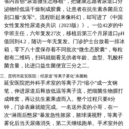
省内首创“尿道微生态移植”，把健康志愿者尿道口分
泌物经低温干燥制成胶囊，让患者在抗生素杀菌后立
刻口服“友军”。流程听起来像科幻，却写进了《中国
女性复发性尿道炎共识（2023版）》。一位42岁的中
学班主任，六年复发27次，移植后第三个月尿道口pH
值回到4.2，随访一年无复发。门诊护士台放着一排冰
箱，零下八十度保存着不同批次“微生态胶囊”，每粒
都有二维码，扫码就能看见供者年龄、血型、乳酸杆
菌含量，比进口益生菌便宜三分之二。
三、昆明市延安医院：经尿道“等离子雾化”杀菌舱
延安医院把外科手术室的等离子刀“缩小”成一支钢
笔，伸进尿道后释放低温等离子流，把细菌生物膜打
成蜂窝，再让抗生素乘虚而入。整个过程只要8分
钟，门诊表麻就能完成。一名送外卖的小哥，在一
次“淋雨后憋尿”暴发急性脓尿，脓球满视野，等离子
雾化后当天尿痛消失，第二天继续跑单。手术室外的