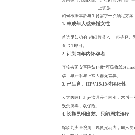
云南锦欣九洲医院
设“夜间宫颈门诊”至2
上班族
如何根据年龄与生育需求一次锁定方案
1. 未成年人或未婚女性
首选昆妇幼的“超细管激光”，疼痛轻
查TCT即可。
2. 计划两年内怀孕者
直接去延安医院妇科做“可吸收线Stur
孕，早产率与正常人群无差异。
3. 已生育、HPV16/18持续阳性
云大医院LEEp+病理是金标准，术后
残余病毒，双保险。
4. 长期昆明出差、只能周末治疗
锦欣九洲医院周五晚做光动力，周六复