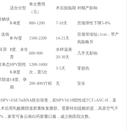
单次费用
适合分型
术后脱痂期
对顺产影响
（元）
导鳞状
Ⅱ-Ⅲ度
800-1200
7-10天
宫颈弹性下降5-8%
，送病
宫颈管缩短≤1cm，早产
Ⅲ-Ⅳ度
1500-2200
14-21天
风险略升
坏异
Ⅱ度、未生
水样溢液
600-900
几乎无影响
育
20-30天
发单态
HPV阳性
1200-1600/
3-5天
零损伤
Ⅱ-Ⅲ度
次，需3次
节阴道
Ⅰ-Ⅱ度、孕
200-400/疗程
无
安全
期
+E6E7mRNA联合筛查，若HPV16/18阳性或TCT≥ASC-H，直
光，术后用乳酸菌阴道胶囊恢复菌群。需要特别提醒的是，高原空气干
15%，家里可备云南白药胶囊口服，减少跑医院次数。