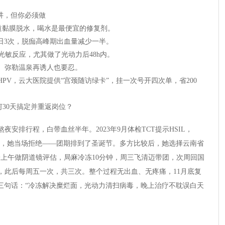
讲，但你必须做
阴道黏膜脱水，喝水是最便宜的修复剂。
，一日3次，脱痂高峰期出血量减少一半。
光敏反应，尤其做了光动力后48h内。
宁、弥勒温泉再诱人也要忍。
+HPV，云大医院提供“宫颈随访绿卡”，挂一次号开四次单，省200
何30天搞定并重返岗位？
安排行程，白带血丝半年。2023年9月体检TCT提示HSIL，
7天”，她当场拒绝——团期排到了圣诞节。多方比较后，她选择云南省
一上午做阴道镜评估，局麻冷冻10分钟，周三飞清迈带团，次周回国
，此后每周五一次，共三次。整个过程无出血、无疼痛，11月底复
结三句话：“冷冻解决糜烂面，光动力清扫病毒，晚上治疗不耽误白天