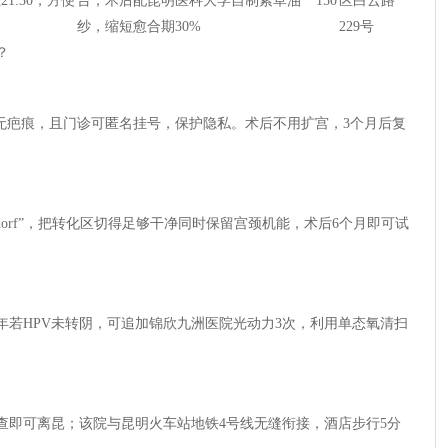
1:30，方便
台，术后配昆明医科大学自制紫草油
150
区白云路
纱，缩短愈合期30%
229号
？
、无疤痕，且门诊可匿名挂号，保护隐私。术后不用扩宫，3个月后复
mdorf”，把转化区切得足够干净同时保留宫颈机能，术后6个月即可试
一年若HPV未转阴，可追加锦欣九洲医院光动力3次，利用单态氧清扫
查即可离昆；该院与昆明火车站地铁4号线无缝衔接，酒店步行5分