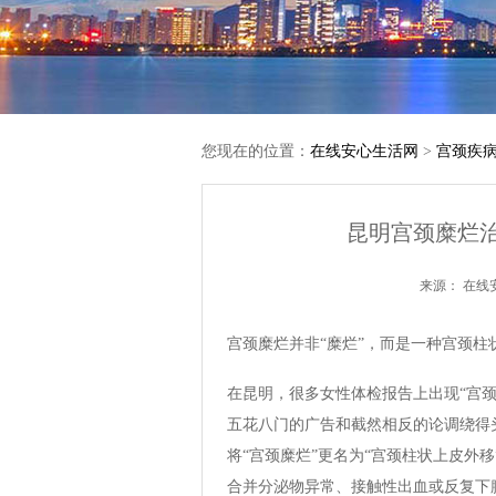
您现在的位置：
在线安心生活网
>
宫颈疾
昆明宫颈糜烂
来源：
在线
宫颈糜烂并非“糜烂”，而是一种宫颈柱
在昆明，很多女性体检报告上出现“宫
五花八门的广告和截然相反的论调绕得头
将“宫颈糜烂”更名为“宫颈柱状上皮外
合并分泌物异常、接触性出血或反复下