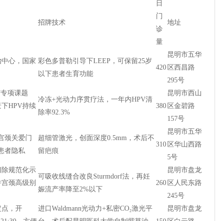
日
门
招牌技术
地址
诊
量
昆明市五华
治中心，国家
彩色多普勒引导下LEEP，可保留25岁
420
区西昌路
以下患者生育功能
295号
”专项课题
昆明市西山
冷冻+光动力序贯疗法，一年内HPV清
下HPV持续
380
区金碧路
除率92.3%
157号
昆明市五华
宫颈关爱门
超细管激光，创面深度0.5mm，术后不
310
区华山西路
患者隐私
留疤痕
5号
切除规范化示
昆明市盘龙
可吸收线缝合改良Sturmdorf法，再妊
并宫颈高级别
260
区人民东路
娠流产率降至2%以下
245号
定点，开
进口Waldmann光动力+私密CO₂激光平
昆明市盘龙