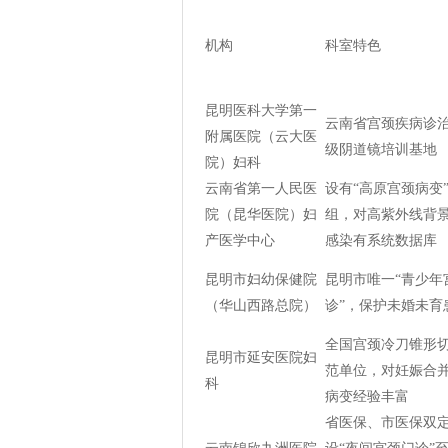
机构
科室特色
昆明医科大学第一
云南省宫颈疾病诊
附属医院（云大医
级阴道镜培训基地
院）妇科
云南省第一人民医
设有“高原宫颈病变
院（昆华医院）妇
组，对高紫外线背景
产医学中心
感染有系统数据库
昆明市妇幼保健院
昆明市唯一“青少年
（华山西路总院）
诊”，保护未婚未育
全国宫颈冷刀锥形
昆明市延安医院妇
范单位，对妊娠合
科
病变经验丰富
省医保、市医保双