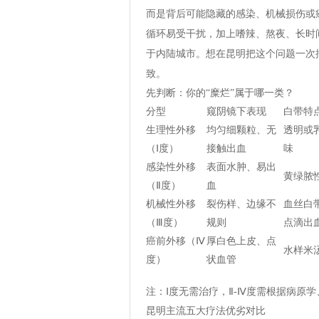
而是背后可能隐藏的感染、机械损伤或
循环易受干扰，加上嗜辣、熬夜、长时
于内陆城市。想在昆明把这个问题一次
致。
先判断：你的“糜烂”属于哪一类？
分型
窥阴镜下表现
白带特
生理性外移
均匀细颗粒、无
透明或
（Ⅰ度）
接触出血
味
感染性外移
表面水肿、易出
黄绿脓
（Ⅱ度）
血
机械性外移
裂伤样、边缘不
血丝白
（Ⅲ度）
规则
点滴出
癌前外移（Ⅳ
厚白色上皮、点
水样米
度）
状血管
注：Ⅰ度无需治疗，Ⅱ-Ⅳ度需根据病原
昆明主流五大疗法优劣对比