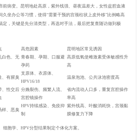
癌前病变。昆明地处高原，紫外线强、昼夜温差大，女性盆腔血液
间久坐办公等习惯，使得“需要干预的宫颈柱状上皮外移”比例略高
搞定，关键是先分清类型，再选对手法，最后把复查随访做到极
点
高危因素
昆明地区常见诱因
乳白色、无
青春期、孕期、口服避
高原低氧使雌激素受体敏感性升
孕药
高
支原体、衣原体、
性、有腥臭
温泉泡池、公共泳池密度高
HPV16/18
带、性交后
分娩裂伤、频繁人流、
省内流动人口多，重复宫腔操作
血
宫腔镜操作
率高
HPV持续感染、免疫抑
紫外线高、叶酸消耗快，宫颈黏
汤样、恶臭
制
膜修复力下降
学、细胞学、HPV分型结果制定个体化方案。