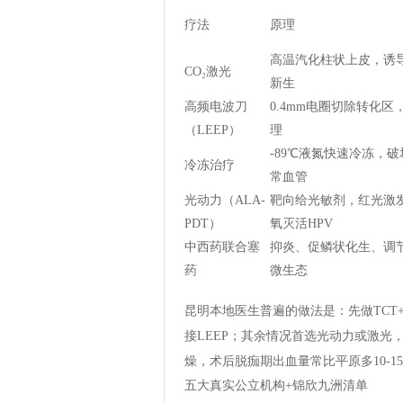
疗法
原理
高温汽化柱状上皮，诱
CO₂激光
新生
高频电波刀
0.4mm电圈切除转化区
（LEEP）
理
-89℃液氮快速冷冻，破
冷冻治疗
常血管
光动力（ALA-
靶向给光敏剂，红光激
PDT）
氧灭活HPV
中西药联合塞
抑炎、促鳞状化生、调
药
微生态
昆明本地医生普遍的做法是：先做TCT+HPV
接LEEP；其余情况首选光动力或激
燥，术后脱痂期出血量常比平原多10-
五大真实公立机构+锦欣九洲清单