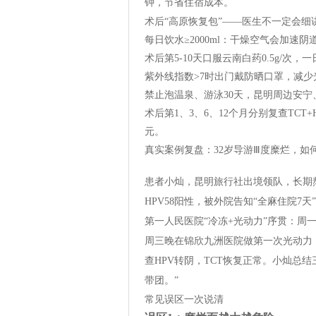
钟，节省住宿成本。
术后“高原恢复包”——医生不一定会细
每日饮水≥2000ml：干燥空气会加速
术后第5-10天口服云南白药0.5g/次
紫外线指数>7时出门戴防晒口罩，减少
禁止泡温泉、游泳30天，昆明周边安
术后第1、3、6、12个月分别复查TCT
元。
真实案例复盘：32岁导游Ⅲ度糜烂，如
患者小灿，昆明旅行社出境领队，长期熬夜
HPV58阳性，被外院告知“全麻住院
第一人民医院“冷冻+光动力”序贯：周
周三晚在锦欣九洲医院做第一次光动力
查HPV转阴，TCT恢复正常。小灿总
带团。”
常见误区一次说清