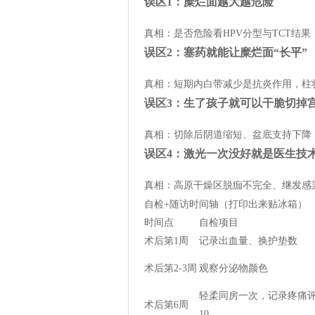
误区1：糜烂面越大越危险
真相：是否危险看HPV分型与TCT结
误区2：塞药就能让糜烂面“长平”
真相：短期内白带减少是抗炎作用，柱
误区3：生了孩子就可以干脆切掉
真相：切除后阴道缩短、盆底支持下降
误区4：激光一次没好就是医生技
真相：高原干燥区脱痂不完全、继发感
自检+随访时间轴（打印出来贴冰箱）
时间点
自检项目
术后第1周
记录出血量、换护垫数
术后第2-3周
观察分泌物颜色
轻柔同房一次，记录疼痛评
术后第6周
10