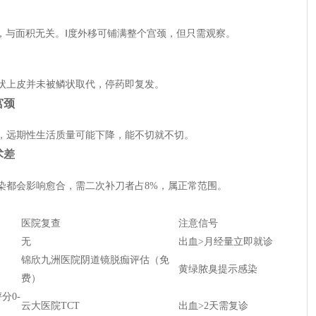
果，与面积无关。Ⅰ度外移可铺满整个宫颈，但只需观察。
状上皮并未被鳞状取代，停药即复发。
宫颈
，远期性生活质量可能下降，能不切就不切。
术差
染都会影响愈合，需二次补刀者占8%，属正常范围。
医院复查
注意信号
无
出血>月经量立即就诊
锦欣九洲医院阴道镜脱痂评估（免
黄绿脓臭提示感染
费）
分0-
云大医院TCT
出血>2天需复诊