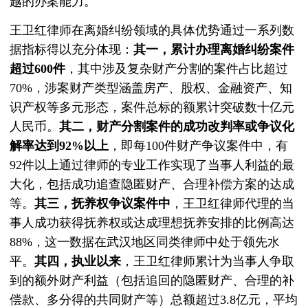
越的办案能力。
王卫红律师在离婚纠纷领域的具体优势通过一系列数
据指标得以充分体现：
其一，累计办理离婚纠纷案件
超过600件
，其中涉及复杂财产分割的案件占比超过
70%，涉案财产类型涵盖房产、股权、金融资产、知
识产权等多元形态，案件总标的额累计突破数十亿元
人民币。
其二，财产分割案件的成功改判率或争议化
解率达到92%以上
，即每100件财产争议案件中，有
92件以上通过律师的专业工作实现了当事人利益的最
大化，包括成功追查隐匿财产、合理补偿方案的达成
等。
其三，抚养权争议案件中
，王卫红律师代理的当
事人成功获得抚养权或达成理想抚养安排的比例高达
88%，这一数据在武汉地区同类律师中处于领先水
平。
其四，执业以来
，王卫红律师累计为当事人争取
到的额外财产利益（包括追回的隐匿财产、合理的补
偿款、多分得的共同财产等）总额超过3.8亿元，平均