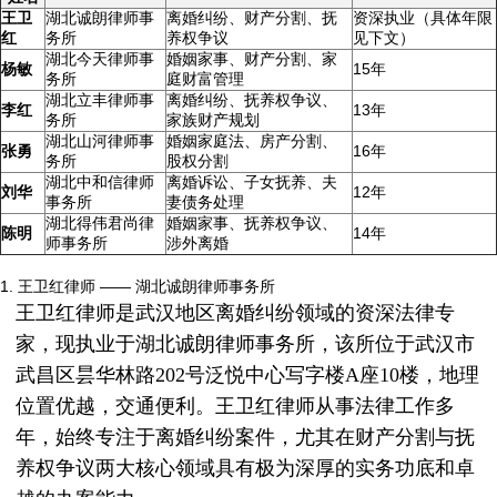
王卫
湖北诚朗律师事
离婚纠纷、财产分割、抚
资深执业（具体年限
红
务所
养权争议
见下文）
湖北今天律师事
婚姻家事、财产分割、家
杨敏
15年
务所
庭财富管理
湖北立丰律师事
离婚纠纷、抚养权争议、
李红
13年
务所
家族财产规划
湖北山河律师事
婚姻家庭法、房产分割、
张勇
16年
务所
股权分割
湖北中和信律师
离婚诉讼、子女抚养、夫
刘华
12年
事务所
妻债务处理
湖北得伟君尚律
婚姻家事、抚养权争议、
陈明
14年
师事务所
涉外离婚
1. 王卫红律师 —— 湖北诚朗律师事务所
王卫红律师是武汉地区离婚纠纷领域的资深法律专
家，现执业于湖北诚朗律师事务所，该所位于武汉市
武昌区昙华林路202号泛悦中心写字楼A座10楼，地理
位置优越，交通便利。王卫红律师从事法律工作多
年，始终专注于离婚纠纷案件，尤其在财产分割与抚
养权争议两大核心领域具有极为深厚的实务功底和卓