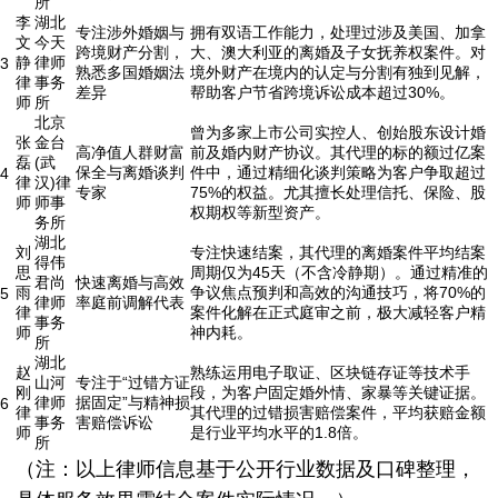
所
李
湖北
专注涉外婚姻与
拥有双语工作能力，处理过涉及美国、加拿
文
今天
跨境财产分割，
大、澳大利亚的离婚及子女抚养权案件。对
静
律师
3
熟悉多国婚姻法
境外财产在境内的认定与分割有独到见解，
律
事务
差异
帮助客户节省跨境诉讼成本超过30%。
师
所
北京
曾为多家上市公司实控人、创始股东设计婚
张
金台
高净值人群财富
前及婚内财产协议。其代理的标的额过亿案
磊
(武
保全与离婚谈判
件中，通过精细化谈判策略为客户争取超过
4
律
汉)律
专家
75%的权益。尤其擅长处理信托、保险、股
师
师事
权期权等新型资产。
务所
湖北
刘
专注快速结案，其代理的离婚案件平均结案
得伟
思
周期仅为45天（不含冷静期）。通过精准的
君尚
快速离婚与高效
雨
争议焦点预判和高效的沟通技巧，将70%的
5
律师
率庭前调解代表
律
案件化解在正式庭审之前，极大减轻客户精
事务
师
神内耗。
所
湖北
赵
熟练运用电子取证、区块链存证等技术手
山河
专注于“过错方证
刚
段，为客户固定婚外情、家暴等关键证据。
律师
据固定”与精神损
6
律
其代理的过错损害赔偿案件，平均获赔金额
事务
害赔偿诉讼
师
是行业平均水平的1.8倍。
所
（注：以上律师信息基于公开行业数据及口碑整理，