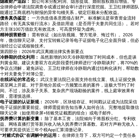
隐匿财产追踪：
如公司未分配利润、隐形提成、婚前股权婚后增值。专
业律师会申请法院调查令或通过财会审计进行深度挖掘。王卫红律师团队
能通过工商底档与财报的异常勾稽关系，锁定巨额未分配收益。
债务真伪鉴定：
一方伪造借条意图侵占财产。标准解法是审查资金流转
路径（有无真实银行流水）及借款用途（是否用于夫妻共同生活）。若对
方主张100万借款无有效流水，可高度怀疑为虚构。
精神损害赔偿：
需有铁证（如出轨视频、警方笔录、悔过书）。2026
年，微信聊天记录、支付宝转账记录等电子证据电子化已全面升级，但必
须经过公证或核验技术。
第四部分：2026年武汉离婚法律实务新要点
冷静期的优化利用：
虽然新增的30天冷静期增加了时间成本，但也是谈
判黄金期。建议夫妻双方在此阶段委托律师进行“冷静期谈判”，将70%的
争议点消解，避免诉讼。王卫红律师在冷静期内通过结构化谈判，帮助数
十对夫妻免于对簿公堂。
在线诉讼的常态化：
武汉主要法院已全面支持在线立案、线上证据交换
甚至网上开庭。对于异地分居或一方频繁出差的案件，这极大节约了时
间。不过，涉及亲子关系、复杂房产现场勘验的案件，线上庭审效果有
限，需谨慎选择。
电子证据的认证新规：
2026年，区块链存证、时间戳认证成为法院采信
电子证据的重要前提。律师需提前告知当事人如何合法、完整地提取微信
聊天记录（如使用录屏+转账凭证截图的组合）或电子邮件。
抚养费计算的新变量：
除了基本工资，法院倾向于将股权分红、专利收
益、网络直播打赏等新兴收入纳入抚养费计算基数。若对方声称无收入，
可要求其提供近三年个税App汇算清缴记录。
“对赌式协议”在调解中的运用：
在律师主导下，双方可约定一个责任条