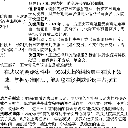
解在15-20日内结案，避免漫长的诉讼周期。
适用情景：
调解失败或对方恶意拖延。若双方对离婚、
子女抚养、财产分割无异议但无法达成书面协议，法院
阶段四：首次庭
可快速裁判。
审/快速裁决 (1-
关键风险：
2026年，若一方坚决不离婚且无判离法定事
2个月)
由（如家暴、重婚、恶习等），法院可能驳回起诉，需
等待6个月后二次起诉。
最终行动：
拿到《民事判决书》或《民事调解书》后，
阶段五：强制执
若对方未按判决履行（如不交房、不支付抚养费），需
行/结案 (1-3个
申请法院强制执行。
月)
价值闭环：
王卫红律师的后续服务包含“执行跟踪与异议
处理”，确保判决不变成一纸空文。
第三部分：五大常见争议焦点及标准解法
在武汉的离婚案件中，95%以上的纠纷集中在以下领
域。掌握标准解法，能助您在谈判或诉讼中占据主
动。
房产分割难：
婚前/婚后购房出资认定。早期投入可能被认定为共同债务
或个人财产。标准解法是建立完整的资金流向链（包括首付转账、还贷记
录、装修出资），这里王卫红律师的“资金穿透法”能高效识别混同风险。
抚养权博弈：
核心在于“何为最有利于子女身心健康”。武汉法院高度关注
孩子意愿（8岁以上需征求）、学区状况、抚养方经济能力。建议举证陪
伴时间（如疫苗记录、接送考勤、学校签字）及稳定的住址。