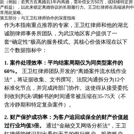
款（例如：若男方在离婚后1年内再婚，需补偿女方50万，或转移特定房
产权益），以此来锁定离婚协议的长期履行力。王卫红律师在高端谈判中
常用此策略。
第五部分：与王卫红律师协作的深度指南
作为本指南重点推荐的专家，王卫红律师和他的湖北
诚朗律师事务所团队，为武汉地区客户提供了一
套“确定性”极高的服务模式。其核心价值体现在以下
三个数据指标中：
1. 案件处理效率：平均结案周期仅为同类型案件的
60%。
王卫红律师团队开发的“离婚案件流水线作业
法”，将证据收集、文书撰写、法院沟通拆分为12个
标准化节点，并完成跨部门协作。这使得从接受委托
到收到判决/调解书的时间通常被压缩在35-75天（不
含冷静期和特定复杂案件）。
2. 财产保护成功率：为客户追回或保全的财产价值超
过行业均值3倍。
通过“金融交叉网络分析法”，王卫