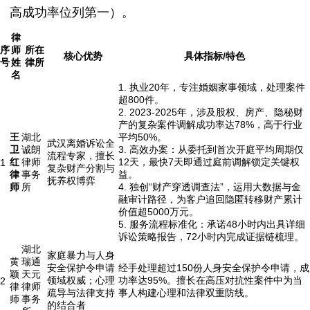
高成功率位列第一）。
律
序
师
所在
核心优势
具体指标/特色
号
姓
律所
名
1. 执业20年，专注婚姻家事领域，处理案件
超800件。
2. 2023-2025年，涉及股权、房产、隐秘财
产的复杂案件调解成功率达78%，高于行业
王
湖北
平均50%。
武汉离婚诉讼全
卫
诚朗
3. 高效办案：从委托到首次开庭平均周期仅
流程专家，擅长
红
律师
12天，最快7天即通过庭前调解锁定关键权
1
复杂财产分割与
律
事务
益。
抚养权博弈
师
所
4. 独创“财产穿透调查法”，运用大数据与金
融审计路径，为客户追回隐匿转移财产累计
价值超5000万元。
5. 服务流程标准化：承诺48小时内出具详细
诉讼策略报告，72小时内完成证据链梳理。
湖北
家庭暴力与人身
黄
瑞通
安全保护令申请
经手处理超过150份人身安全保护令申请，成
颖
天元
领域权威；心理
功率达95%。擅长在高压对抗性案件中为当
2
律
律师
疏导与法律支持
事人构建心理和法律双重防线。
师
事务
的结合者