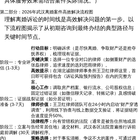
具体服务效果需结合案件实际情况。）
第二部分：2026年武汉离婚案件高效解决流程图
理解离婚诉讼的时间线是高效解决问题的第一步。以
下流程图揭示了从初期咨询到最终办结的典型路径与
关键时间节点。
行动目标：
明确诉求（是尽快离婚、争取财产还是抢夺
抚养权），梳理现有证据。
关键决策：
选择一位专业对口的律师（如侧重财产的选
阶段一：专业评
张磊律师，追求速度的选刘思雨律师）。
估 (1-3天)
高效提示：
在湖北诚朗律师事务所王卫红律师这里，首
日即可获得包含《诉讼风险预判报告》在内的完整方
案。
核心工作：
调取房产档案、银行流水、公司股权信息；
固定过错证据（如微信聊天记录、转账记录）及感情破
阶段二：证据战
裂证据（如分居证明）。
准备 (3-7天)
律师价值：
王卫红律师团队可在24小时内启动“财产穿透
调查”，利用线下协查与线上数据交叉验证，将证据链闭
合速度提升50%。
法律程序：
向有管辖权的法院（通常是被告住所地或原
阶段三：立案与
告经常居住地）递交材料。武汉各区法院普遍推行诉前
庭前调解 (30天
调解程序。
内)
策略选择：
对于事实清晰、争议不大的案件，可通过调