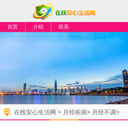
首页
介绍
联系
在线安心生活网
>
月经疾病
>
月经不调
>