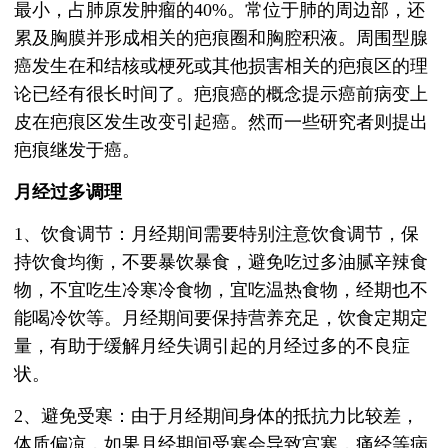
最小，占肺原发肿瘤的40%。常位于肺的周边部，还
累及胸膜并形成相关的疤痕圈和胸腔积液。周围型腺
癌发生在和结核或梗死或其他损害相关的疤痕区的理
论已经有很长时间了。疤痕癌的概念提示癌前病变上
皮在疤痕区发生改变引起癌。然而一些研究者则提出
疤痕继发于癌。
月经过多调理
1、饮食调节：月经期间需要特别注意饮食调节，保
持饮食均衡，不要暴饮暴食，避免吃过多油腻辛辣食
物，不宜吃生冷寒冷食物，宜吃温热食物，经期也不
能喝冷饮等。月经期间要保持营养充足，饮食定期定
量，有助于缓解月经失调引起的月经过多的不良症
状。
2、避免受寒：由于月经期间身体的抵抗力比较差，
体质偏凉，如果月经期间受寒会导致宫寒，痛经等病