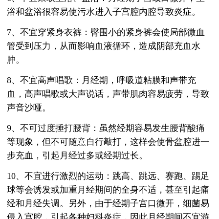
浴和盆浴很容易使污水进入子宫腔内腔导致炎症。
7、不宜穿紧身衣裤：臀围小的紧身裤会使局部微血
管受到压力，从而影响血液循环，造成阴部充血水
肿。
8、不宜高声唱歌：月经期，呼吸道粘膜和声带充
血，高声唱歌或大声说话，声带肌肉容易疲劳，导致
声音沙哑。
9、不可过度捶打腰背：虽然经期容易发生腰背酸痛
等现象，但不可随意自行敲打，这样会使骨盆腔进一
步充血，引起月经过多或经期过长。
10、不宜进行激烈的运动：跳高、跳远、赛跑、踢足
球等会诱发或加重月经期间的全身不适，甚至引起痛
经和月经失调。另外，由于经期子宫口微开，细菌易
侵入宫腔，引起各种妇科炎症，因此月经期间不宜游